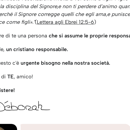
la disciplina del Signore,
e non ti perdere d’animo qua
erché il Signore corregge quelli che egli ama,
e punisce
e come figli»."
(
Lettera agli Ebrei 12:5-6
)
are di te una persona
che si assume le proprie responsa
le,
un cristiano responsabile.
uesto c'è
urgente bisogno nella nostra società.
 di
TE
, amico!
istere!