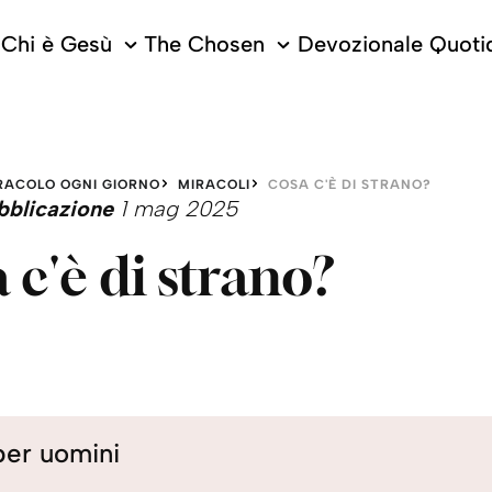
Chi è Gesù
The Chosen
Devozionale Quoti
RACOLO OGNI GIORNO
MIRACOLI
COSA C'È DI STRANO?
bblicazione
1 mag 2025
 c'è di strano?
per uomini