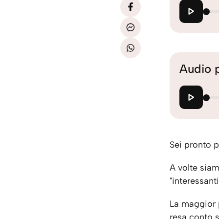
Audio 
Sei pronto p
A volte siam
"interessant
La maggior p
resa conto s