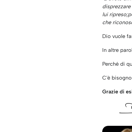
disprezzare 
lui ripreso;
p
che riconosc
Dio vuole f
In altre paro
Perché di q
C'è bisogno
Grazie di es