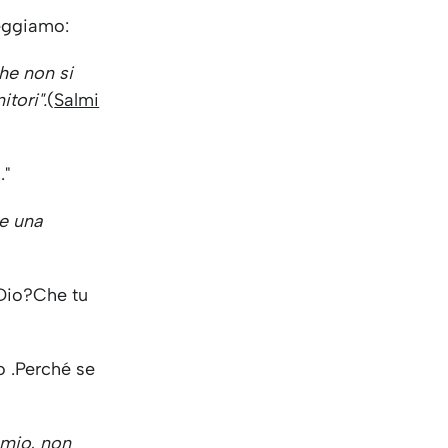
eggiamo:
he non si
tori".
(
Salmi
.."
te una
 Dio?Che tu
o .Perché se
 mio, non