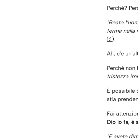
Perché? Perc
"Beato l’uo
ferma nella 
1:1
)
Ah, c'è un'a
Perché non 
tristezza im
È possibile
stia prende
Fai attenzio
Dio lo fa, è
"E avete dim