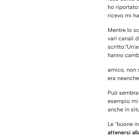
ho riportato
ricevo mi ha
Mentre lo sc
vari canali
scritto:"Un'
hanno cambia
amico, non s
era neanche 
Può sembrar
esempio mi
anche in sit
Le "buone i
attenersi all