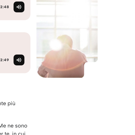
KO
Korean
/
2:48
MG
Malagas
MM
Burmes
NL
Dutch
NL
Flemish
NO
Norwegi
PT
Portugu
RO
Romani
/
2:49
RU
Russian
SV
Swedish
TA
Tamil
TH
Thai
TL
Tagalog
nte più
TL
Taglish
TR
Turkish
UK
Ukrainia
 Me ne sono
UR
Urdu
 te, in cui