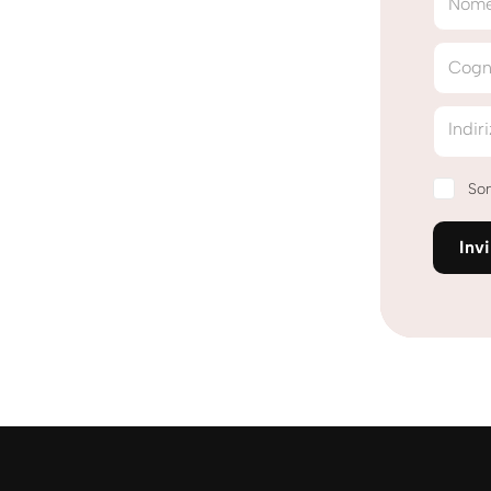
Nom
Cog
Indir
Son
Inv