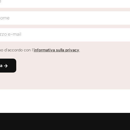
e
nome
izzo e-mail
o d'accordo con l'
informativa sulla privacy
.
ia