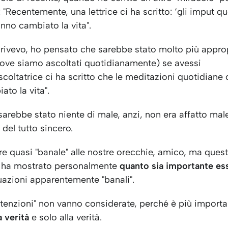
: "Recentemente, una lettrice ci ha scritto: ‘gli imput q
nno cambiato la vita".
rivevo, ho pensato che sarebbe stato molto più approp
 dove siamo ascoltati quotidianamente) se avessi
ascoltatrice ci ha scritto che le meditazioni quotidiane 
to la vita".
arebbe stato niente di male, anzi, non era affatto ma
del tutto sincero.
e quasi "banale" alle nostre orecchie, amico, ma ques
 ha mostrato personalmente
quanto sia importante ess
uazioni apparentemente "banali".
ntenzioni" non vanno considerate, perché è più importa
a verità
e solo alla verità.