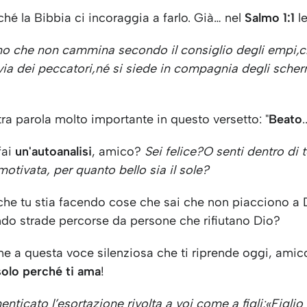
hé la Bibbia ci incoraggia a farlo. Già… nel
Salmo 1:1
l
mo che non cammina secondo il consiglio degli empi,
c
via dei peccatori,
né si siede in compagnia degli scherni
ltra parola molto importante in questo versetto: "
Beato
.
fai
un'autoanalisi
, amico?
Sei felice?
O senti dentro di 
motivata, per quanto bello sia il sole?
 che tu stia facendo cose che sai che non piacciono a
ndo strade percorse da persone che rifiutano Dio?
ne a questa voce silenziosa che ti riprende oggi, amic
 solo perché ti ama
!
enticato l’esortazione rivolta a voi come a figli:
«Figlio