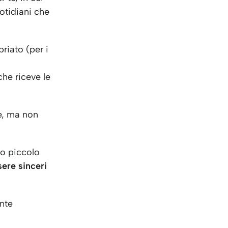
uotidiani che
riato (per i
che riceve le
le, ma non
to piccolo
ere sinceri
nte