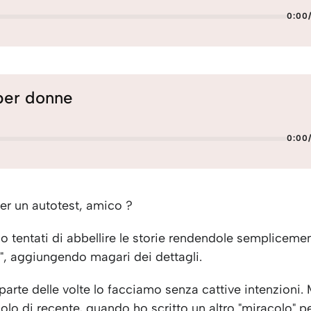
0:00
per donne
0:00
er un autotest, amico ?
o tentati di abbellire le storie rendendole sempliceme
i", aggiungendo magari dei dettagli.
arte delle volte lo facciamo senza cattive intenzioni.
olo di recente, quando ho scritto un altro "miracolo" per