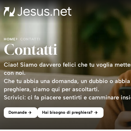
HOME
CONTATTI
Contatti
Ciao! Siamo davvero felici che tu voglia metter
con noi.
Che tu abbia una domanda, un dubbio o abbia
preghiera,
siamo qui per ascoltarti
.
Scrivici: ci fa piacere sentirti e camminare ins
Domande
Hai bisogno di preghiera?