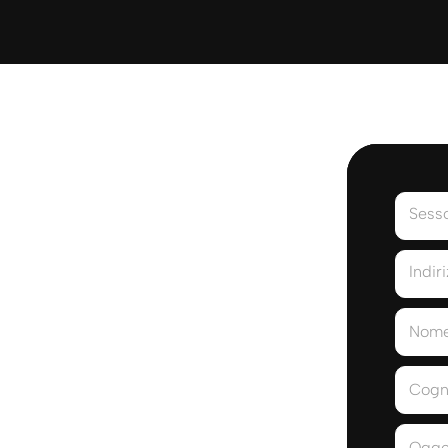
Sess
Indir
Nom
Cog
Ogge