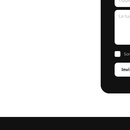
La t
Son
Inv