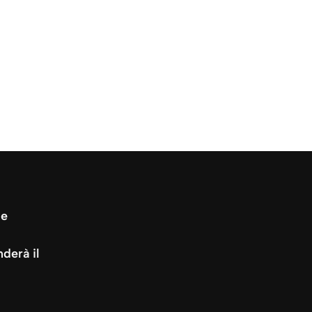
te
derà il