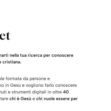
KO
Korean
MG
Malaga
MM
Burmes
NL
Dutch
NL
Flemish
et
NO
Norweg
PT
Portugu
RO
Romani
RU
Russian
arti nella tua ricerca per conoscere
SV
Swedish
 cristiana.
TA
Tamil
TH
Thai
ale formata da persone e
TL
Tagalog
no in Gesù e vogliono farlo conoscere
TL
Taglish
i e strumenti digitali in oltre
40
TR
Turkish
ntare
chi è Gesù
e
chi vuole essere per
UK
Ukrainia
UR
Urdu