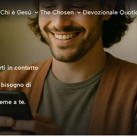
Chi è Gesù
The Chosen
Devozionale Quoti
ti in contatto
 bisogno di
ieme a te.