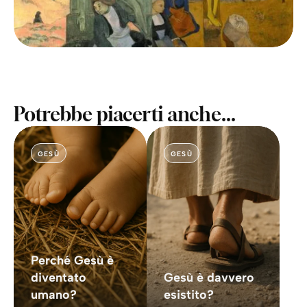
Potrebbe piacerti anche...
GESÙ
GESÙ
Perché Gesù è
diventato
Gesù è davvero
umano?
esistito?