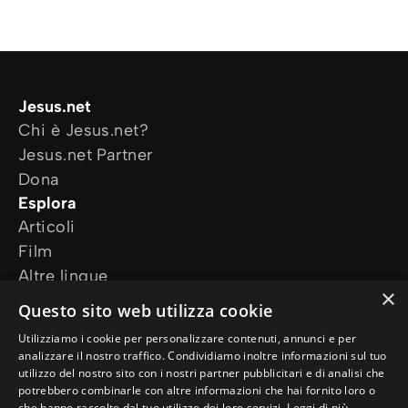
Jesus.net
Chi è Jesus.net?
Jesus.net Partner
Dona
Esplora
Articoli
Film
Altre lingue
×
I nostri progetti
Questo sito web utilizza cookie
Altri siti web
Utilizziamo i cookie per personalizzare contenuti, annunci e per
Ho bisogno di preghiera
analizzare il nostro traffico. Condividiamo inoltre informazioni sul tuo
Ho una domanda
utilizzo del nostro sito con i nostri partner pubblicitari e di analisi che
potrebbero combinarle con altre informazioni che hai fornito loro o
Seguici
che hanno raccolto dal tuo utilizzo dei loro servizi.
Leggi di più