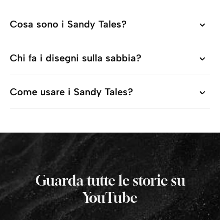
Cosa sono i Sandy Tales?
Cosa sono i Sandy Tales?
Chi fa i disegni sulla sabbia?
Chi fa i disegni sulla sabbia?
Come usare i Sandy Tales?
Come usare i Sandy Tales?
Guarda tutte le storie su
YouTube