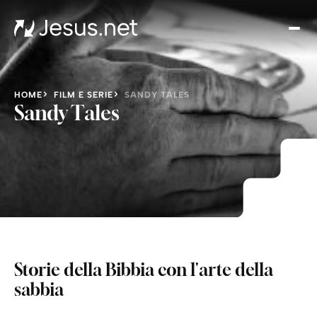
Chi
è
Ges
Th
HOME
FILM E SERIE
SANDY TALES
Cho
Sandy Tales
Devo
Quo
Pros
pa
Cont
Storie della Bibbia con l'arte della
sabbia