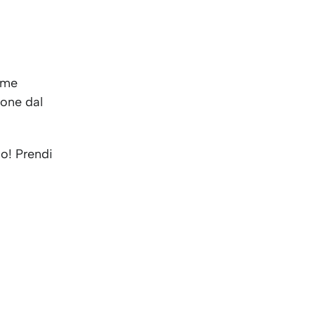
ome
uone dal
io! Prendi