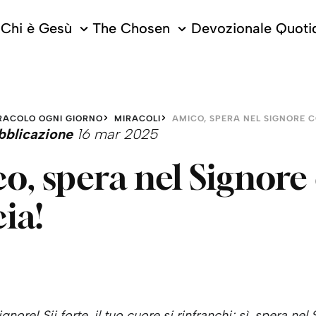
Chi è Gesù
The Chosen
Devozionale Quoti
RACOLO OGNI GIORNO
MIRACOLI
AMICO, SPERA NEL SIGNORE C
bblicazione
16 mar 2025
o, spera nel Signore
cia!
gnore! Sii forte, il tuo cuore si rinfranchi; sì, spera nel