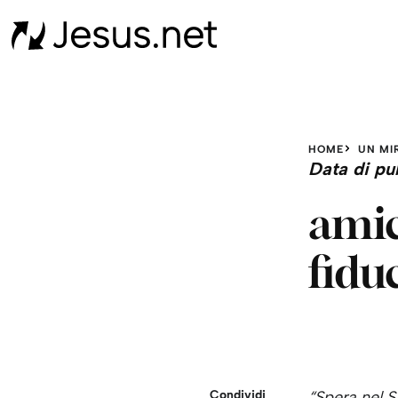
HOME
UN MI
Data di pu
amic
fidu
Condividi
“Spera nel Si