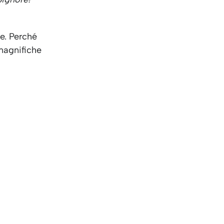
KO
Korean
MG
Malagas
MM
Burmes
e. Perché
NL
Dutch
magnifiche
NL
Flemish
NO
Norwegi
PT
Portugu
RO
Romani
RU
Russian
SV
Swedish
TA
Tamil
TH
Thai
TL
Tagalog
TL
Taglish
TR
Turkish
UK
Ukrainia
UR
Urdu