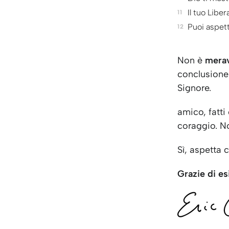
Il tuo Liber
Puoi aspett
Non è
merav
conclusione 
Signore.
amico, fatti
coraggio. N
Sì, aspetta 
Grazie di es