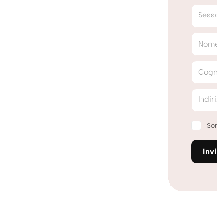
Sess
Nom
Cog
Indir
Son
Inv