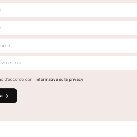
o
e
nome
izzo e-mail
o d'accordo con l'
informativa sulla privacy
.
ia