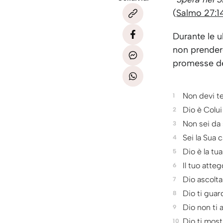
(
Salmo 27:1
Durante le 
non prender
promesse de
Non devi t
Dio è Colui
Non sei da 
Sei la Sua 
Dio è la tu
Il tuo atte
Dio ascolta
Dio ti gua
Dio non ti
Dio ti most