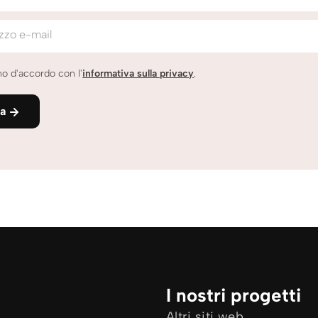
izzo e-mail
o d'accordo con l'
informativa sulla privacy
.
ia
I nostri progetti
Altri siti web