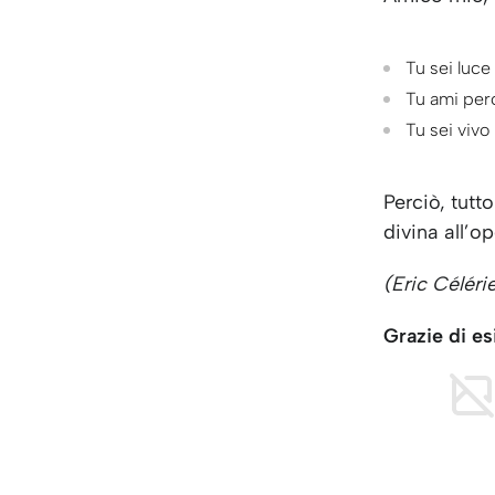
Tu sei luce
Tu ami per
Tu sei vivo
Perciò, tutt
divina all’o
(Eric Célérie
Grazie di es