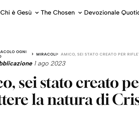
Chi è Gesù
The Chosen
Devozionale Quoti
RACOLO OGNI
MIRACOLI
O
bblicazione
1 ago 2023
o, sei stato creato p
ttere la natura di Cri