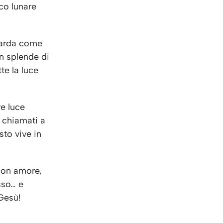
KO
Korean
sco lunare
MG
Malagas
MM
Burmes
NL
Dutch
Guarda come
NL
Flemish
on splende di
NO
Norwegi
te la luce
PT
Portugu
RO
Romani
e luce
RU
Russian
 chiamati a
SV
Swedish
sto vive in
TA
Tamil
TH
Thai
TL
Tagalog
 con amore,
TL
Taglish
sso… e
TR
Turkish
 Gesù!
UK
Ukrainia
UR
Urdu