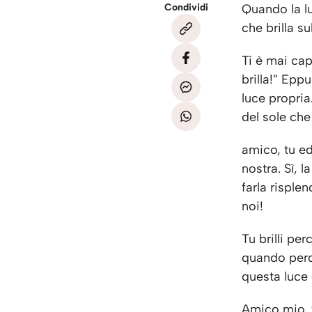
Condividi
Quando la lu
che brilla s
Ti è mai cap
brilla!” Epp
luce propria
del sole che
amico, tu e
nostra. Sì, 
farla risple
noi!
Tu brilli pe
quando perd
questa luce 
Amico mio, 