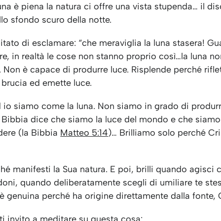
na è piena la natura ci offre una vista stupenda… il di
ullo sfondo scuro della notte.
itato di esclamare: “che meraviglia la luna stasera! 
ure, in realtà le cose non stanno proprio così…la luna n
. Non è capace di produrre luce. Risplende perché riflet
 brucia ed emette luce.
d io siamo come la luna. Non siamo in grado di produrr
la Bibbia dice che siamo la luce del mondo e che siamo
ndere (la Bibbia
Matteo 5:14
)… Brilliamo solo perché Cri
rché manifesti la Sua natura. E poi, brilli quando agisci
oni, quando deliberatamente scegli di umiliare te ste
è genuina perché ha origine direttamente dalla fonte,
ti invito a meditare su questa cosa: