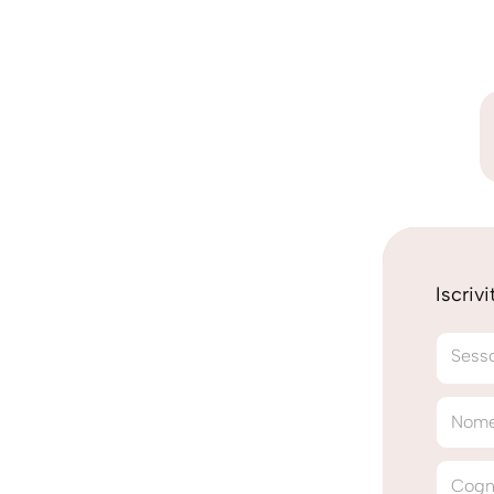
Iscriv
Sess
Nom
Cog