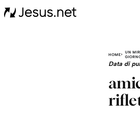
UN MI
HOME
GIORN
Data di pu
amic
rifle