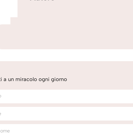
iti a un miracolo ogni giorno
o
e
nome