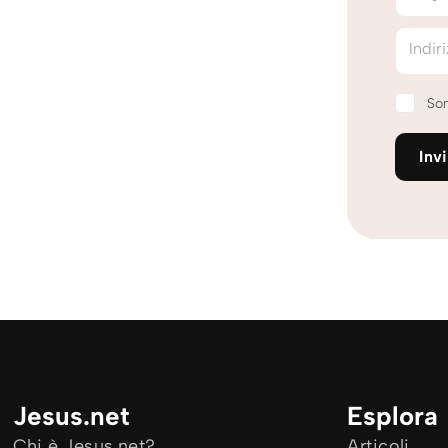
Indir
Son
Inv
Jesus.net
Esplora
Chi è Jesus.net?
Articoli