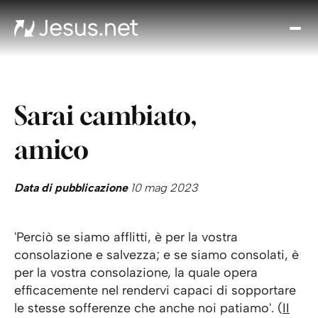
Chi
è
Ges
Th
Sarai cambiato,
Cho
Devo
amico
Quo
Pros
pa
Data di pubblicazione
10 mag 2023
Cont
'Perciò se siamo afflitti, è per la vostra
consolazione e salvezza; e se siamo consolati, è
per la vostra consolazione, la quale opera
efficacemente nel rendervi capaci di sopportare
le stesse sofferenze che anche noi patiamo'. (
II