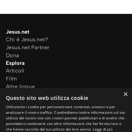
Jesus.net
Chi è Jesus.net?
Jesus.net Partner
Dona
Esplora
Articoli
Film
Altre lingue
×
I nostri progetti
Questo sito web utilizza cookie
Altri siti web
Utilizziamo i cookie per personalizzare contenuti, annunci e per
Ho bisogno di preghiera
analizzare il nostro traffico. Condividiamo inoltre informazioni sul tuo
Ho una domanda
utilizzo del nostro sito con i nostri partner pubblicitari e di analisi che
potrebbero combinarle con altre informazioni che hai fornito loro o
Seguici
che hanno raccolto dal tuo utilizzo dei loro servizi.
Leggi di più