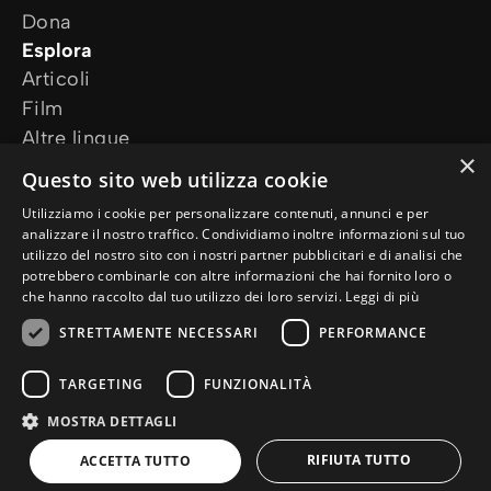
Dona
Esplora
Articoli
Film
Altre lingue
×
I nostri progetti
Questo sito web utilizza cookie
Altri siti web
Utilizziamo i cookie per personalizzare contenuti, annunci e per
Ho bisogno di preghiera
analizzare il nostro traffico. Condividiamo inoltre informazioni sul tuo
Ho una domanda
utilizzo del nostro sito con i nostri partner pubblicitari e di analisi che
potrebbero combinarle con altre informazioni che hai fornito loro o
Seguici
che hanno raccolto dal tuo utilizzo dei loro servizi.
Leggi di più
STRETTAMENTE NECESSARI
PERFORMANCE
TARGETING
FUNZIONALITÀ
MOSTRA DETTAGLI
© Copyright 2026 it.Jesus.net
Privacy Policy
Cookie Policy
RIFIUTA TUTTO
ACCETTA TUTTO
un sito
WebNL