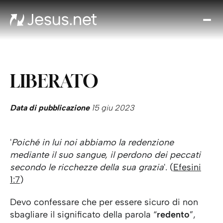
Chi
è
Ges
Th
LIBERATO
Cho
Devo
Quo
Data di pubblicazione
15 giu 2023
Pros
pa
'
Poiché in lui noi abbiamo la redenzione
Cont
mediante il suo sangue, il perdono dei peccati
secondo le ricchezze della sua grazia
'. (
Efesini
1:7
)
Devo confessare che per essere sicuro di non
sbagliare il significato della parola “
redento
”,