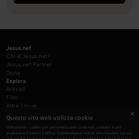
Jesus.net
Chi è Jesus.net?
Jesus.net Partner
Dona
Esplora
Articoli
Film
Altre lingue
×
I nostri progetti
Questo sito web utilizza cookie
Altri siti web
Utilizziamo i cookie per personalizzare contenuti, annunci e per
Ho bisogno di preghiera
analizzare il nostro traffico. Condividiamo inoltre informazioni sul tuo
Ho una domanda
utilizzo del nostro sito con i nostri partner pubblicitari e di analisi che