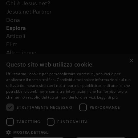
Chi è Jesus.net?
Jesus.net Partner
Dona
Esplora
Articoli
Film
Altre lingue
×
I nostri progetti
Questo sito web utilizza cookie
Altri siti web
Utilizziamo i cookie per personalizzare contenuti, annunci e per
Ho bisogno di preghiera
analizzare il nostro traffico. Condividiamo inoltre informazioni sul tuo
Ho una domanda
utilizzo del nostro sito con i nostri partner pubblicitari e di analisi che
potrebbero combinarle con altre informazioni che hai fornito loro o
Seguici
che hanno raccolto dal tuo utilizzo dei loro servizi.
Leggi di più
STRETTAMENTE NECESSARI
PERFORMANCE
TARGETING
FUNZIONALITÀ
MOSTRA DETTAGLI