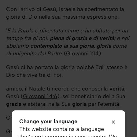
Con l'arrivo di Gesù, Israele ha sperimentato la
gloria di Dio nella sua massima espressione:
'
E la Parola è diventata carne e ha abitato per un
tempo fra di noi,
piena di grazia e di verità
; e noi
abbiamo
contemplato la sua gloria, gloria
come
di unigenito dal Padre
' (
Giovanni 1:14
)
Gesù ci ha portato la gloria poiché Egli stesso è
Dio che vive tra di noi.
amico, il Natale ti ricorda che conosci la
verità
,
Gesù (
Giovanni 14:6
), sei beneficiario della Sua
grazia
e abiterai nella Sua
gloria
per l'eternità.
Che questo periodo sia per te benedetto.
Change your language
This website contains a language
Grazie di esistere!
that’s not common in your country. We