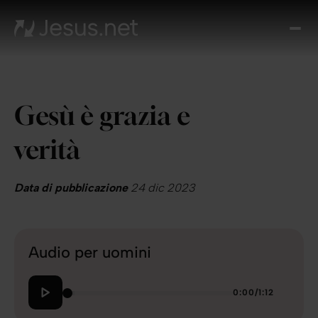
Chi
è
Ges
Th
Gesù è grazia e
Cho
Devo
verità
Quo
Pros
pa
Data di pubblicazione
24 dic 2023
Cont
Audio per uomini
0:00
/
1:12