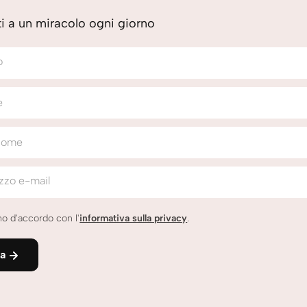
iti a un miracolo ogni giorno
o
e
nome
izzo e-mail
o d'accordo con l'
informativa sulla privacy
.
ia