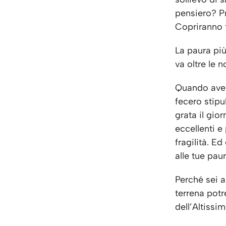
pensiero? P
Copriranno t
La paura più
va oltre le n
Quando avevo
fecero stipu
grata il gio
eccellenti e
fragilità. E
alle tue paur
Perché sei 
terrena potre
dell’Altissim