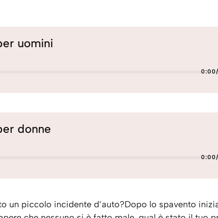
per uomini
0:00
per donne
0:00
o un piccolo incidente d’auto?Dopo lo spavento inizial
sapere che nessuno si è fatto male, qual è stato il tuo 