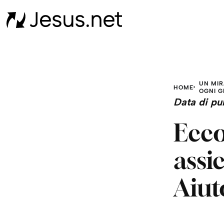
UN MI
HOME
OGNI G
Data di pu
Ecco
assi
Aiut