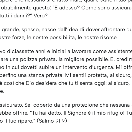
robabilmente questo: “E adesso? Come sono assicura
utti i danni?” Vero?
 grande, spesso, nasce dall’idea di dover affrontare q
ostre forze, le nostre possibilità, le nostre risorse.
 diciassette anni e iniziai a lavorare come assistente 
lare una polizza privata, la migliore possibile. E, credim
rno in cui dovetti subire un intervento d’urgenza. Mi off
 perfino una stanza privata. Mi sentii protetta, al sicuro
d è così che Dio desidera che tu ti senta oggi: al sicuro
e.
assicurato. Sei coperto da una protezione che nessun
bbe offrire. “Tu hai detto: Il Signore è il mio rifugio! Tu
o il tuo riparo.” (
Salmo 91:9
)