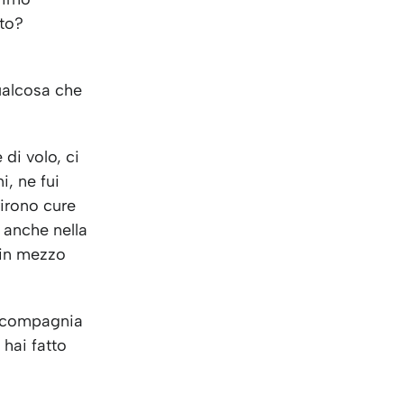
to?
ualcosa che
di volo, ci
i, ne fui
rirono cure
, anche nella
, in mezzo
a compagnia
 hai fatto