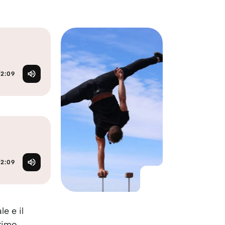
KO
Korean
MG
Malagas
MM
Burmes
NL
Dutch
NL
Flemish
NO
Norwegi
/
2:09
PT
Portugu
RO
Romani
RU
Russian
SV
Swedish
TA
Tamil
TH
Thai
TL
Tagalog
/
2:09
TL
Taglish
TR
Turkish
UK
Ukrainia
e e il
UR
Urdu
primo