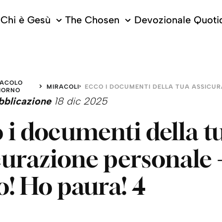
Chi è Gesù
The Chosen
Devozionale Quoti
RACOLO
MIRACOLI
IORNO
bblicazione
18 dic 2025
 i documenti della t
curazione personale 
o! Ho paura! 4