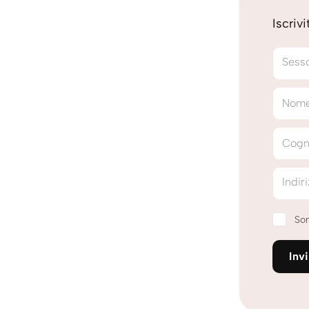
Iscriv
Sess
Nom
Cog
Indir
Son
Inv