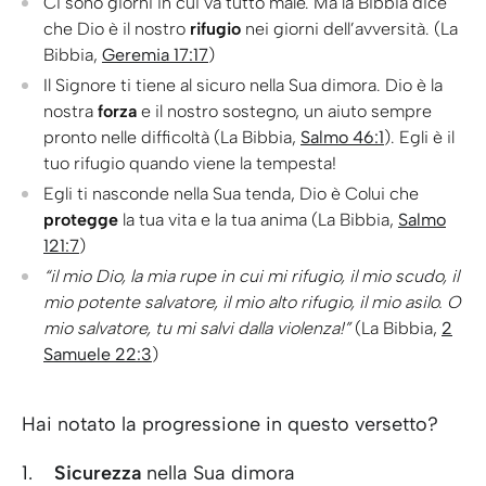
Ci sono giorni in cui va tutto male. Ma la Bibbia dice
che Dio è il nostro
rifugio
nei giorni dell’avversità. (La
Bibbia,
Geremia 17:17
)
Il Signore ti tiene al sicuro nella Sua dimora. Dio è la
nostra
forza
e il nostro sostegno, un aiuto sempre
pronto nelle difficoltà (La Bibbia,
Salmo 46:1
). Egli è il
tuo rifugio quando viene la tempesta!
Egli ti nasconde nella Sua tenda, Dio è Colui che
protegge
la tua vita e la tua anima (La Bibbia,
Salmo
121:7
)
“il mio Dio, la mia rupe in cui mi rifugio, il mio scudo, il
mio potente salvatore, il mio alto rifugio, il mio asilo. O
mio salvatore, tu mi salvi dalla violenza!”
(La Bibbia,
2
Samuele 22:3
)
Hai notato la progressione in questo versetto?
1.
Sicurezza
nella Sua dimora