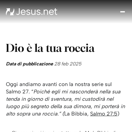
Chi
è
Ges
Th
Dio è la tua roccia
Cho
Devo
Quo
Data di pubblicazione
28 feb 2025
Pros
pa
Oggi andiamo avanti con la nostra serie sul
Cont
Salmo 27. “
Poiché egli mi nasconderà nella sua
tenda in giorno di sventura, mi custodirà nel
luogo più segreto della sua dimora, mi porterà in
alto sopra una roccia.” (
La Bibbia,
Salmo 27:5
)