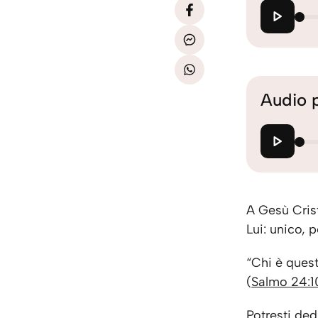
Audio 
A Gesù Crist
Lui: unico, p
“Chi è questo
(
Salmo 24:1
Potresti ded