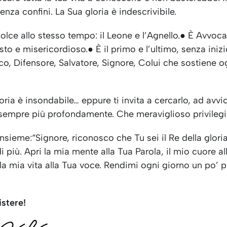
senza confini. La Sua gloria è indescrivibile.
dolce allo stesso tempo: il Leone e l’Agnello.● È Avvoca
sto e misericordioso.● È il primo e l’ultimo, senza iniz
co, Difensore, Salvatore, Signore, Colui che sostiene o
loria è insondabile… eppure ti invita a cercarlo, ad avvic
sempre più profondamente. Che meraviglioso privilegi
sieme:“Signore, riconosco che Tu sei il Re della glori
i più. Apri la mia mente alla Tua Parola, il mio cuore al
la mia vita alla Tua voce. Rendimi ogni giorno un po’ p
istere!