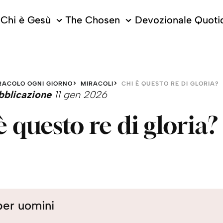
Chi è Gesù
The Chosen
Devozionale Quoti
RACOLO OGNI GIORNO
MIRACOLI
CHI È QUESTO RE DI GLORIA?
bblicazione
11 gen 2026
è questo re di gloria?
per uomini