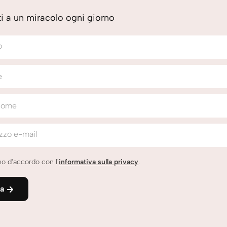
iti a un miracolo ogni giorno
o
e
nome
izzo e-mail
o d'accordo con l'
informativa sulla privacy
.
ia