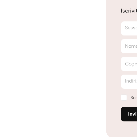
Iscriv
Sess
Nom
Cog
Indir
Son
Inv