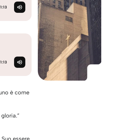
KO
Korean
/
1:13
MG
Malagas
MM
Burmes
NL
Dutch
NL
Flemish
NO
Norwegi
PT
Portugu
RO
Romani
/
1:13
RU
Russian
SV
Swedish
TA
Tamil
ssuno è come
TH
Thai
TL
Tagalog
TL
Taglish
 gloria.”
TR
Turkish
UK
Ukrainia
UR
Urdu
l Suo essere