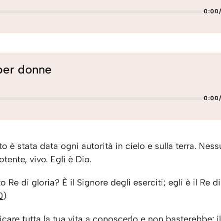
0:00
per donne
0:00
o è stata data ogni autorità in cielo e sulla terra. Ne
otente, vivo. Egli è Dio.
 Re di gloria? È il Signore degli eserciti; egli è il Re di
0
)
icare tutta la tua vita a conoscerlo e non basterebbe: i