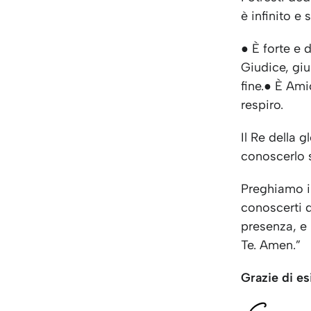
è infinito e 
● È forte e 
Giudice, giu
fine.● È Ami
respiro.
Il Re della g
conoscerlo 
Preghiamo in
conoscerti d
presenza, e 
Te. Amen.”
Grazie di es