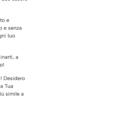
to e
io e senza
gni tuo
inarti, a
o!
a! Desidero
la Tua
iù simile a