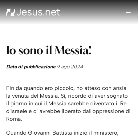
Chi
è
Ges
Th
Io sono il Messia!
Cho
Devo
Quo
Data di pubblicazione
9 ago 2024
Pros
pa
Fin da quando ero piccolo, ho atteso con ansia
Cont
la venuta del Messia. Sì, ricordo di aver sognato
il giorno in cui il Messia sarebbe diventato il Re
d'Israele e ci avrebbe liberato dall'oppressione di
Roma.
Quando Giovanni Battista iniziò il ministero,