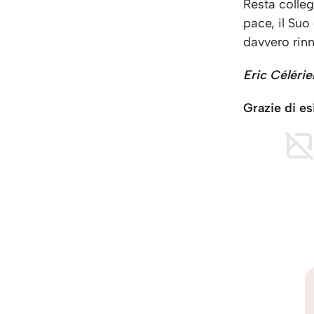
Resta collega
pace, il Suo
davvero rin
Eric Céléri
Grazie di es