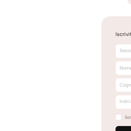
Iscriv
Sess
Nom
Cog
Indir
Son