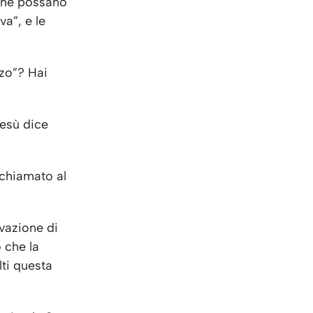
 che possano
va”, e le
lzo”? Hai
Gesù dice
 “chiamato al
ivazione di
 che la
lti questa