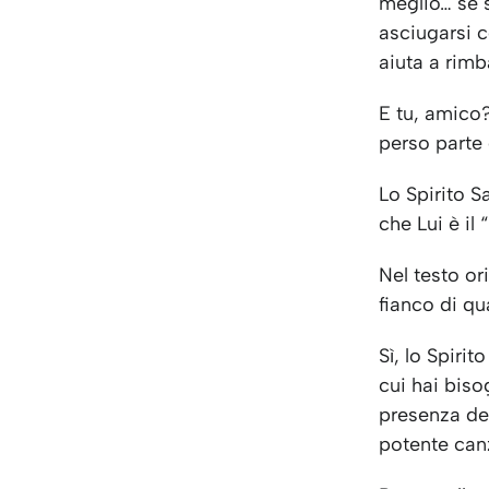
meglio… se 
asciugarsi c
aiuta a rim
E tu, amico?
perso parte 
Lo Spirito S
che Lui è il “
Nel testo or
fianco di qu
Sì, lo Spirit
cui hai biso
presenza del
potente can