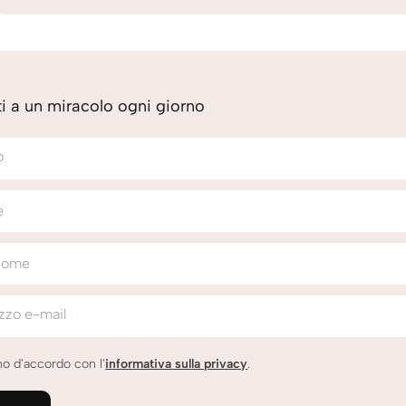
iti a un miracolo ogni giorno
o
e
nome
izzo e-mail
o d'accordo con l'
informativa sulla privacy
.