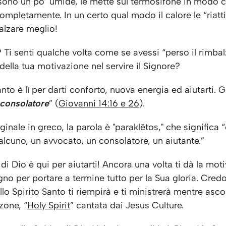
sono un po’ umide, le mette sul termosifone in modo
ompletamente. In un certo qual modo il calore le “riatti
balzare meglio!
 Ti senti qualche volta come se avessi “perso il rimba
della tua motivazione nel servire il Signore?
anto è lì per darti conforto, nuova energia ed aiutarti. 
consolatore
” (
Giovanni 14:16 e 26
).
iginale in greco, la parola è "paraklētos," che significa
alcuno, un avvocato, un consolatore, un aiutante.”
o di Dio è qui per aiutarti! Ancora una volta ti dà la mot
gno per portare a termine tutto per la Sua gloria. Credo
lo Spirito Santo ti riempirà e ti ministrerà mentre asco
zone, “
Holy Spirit
” cantata dai Jesus Culture.