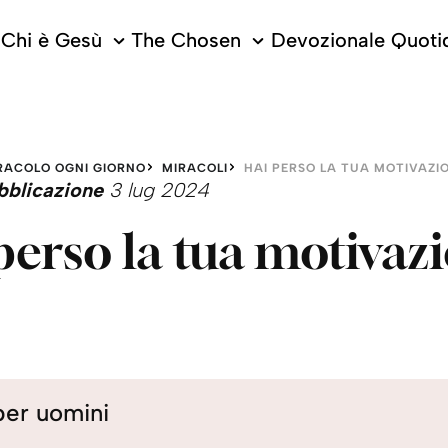
Chi è Gesù
The Chosen
Devozionale Quoti
RACOLO OGNI GIORNO
MIRACOLI
HAI PERSO LA TUA MOTIVAZI
bblicazione
3 lug 2024
perso la tua motivaz
per uomini