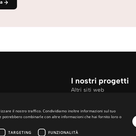
ia
I nostri progetti
Altri siti web
Ho bisogno di preghiera
Ho una domanda
izzare il nostro traffico. Condividiamo inoltre informazioni sul tuo
 che potrebbero combinarle con altre informazioni che hai fornito loro o
TARGETING
FUNZIONALITÀ