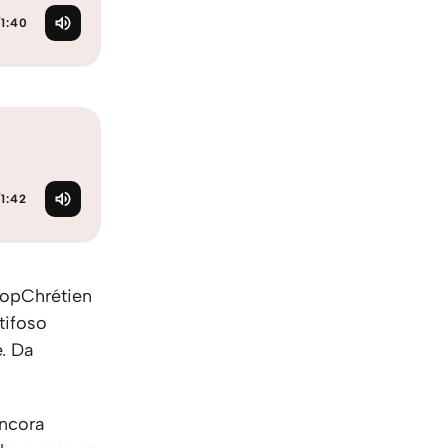
KO
Korean
/
1:40
MG
Malagas
MM
Burmes
NL
Dutch
NL
Flemish
NO
Norwegi
PT
Portugu
RO
Romani
/
1:42
RU
Russian
SV
Swedish
TA
Tamil
 TopChrétien
TH
Thai
tifoso
TL
Tagalog
e. Da
TL
Taglish
TR
Turkish
UK
Ukrainia
ancora
UR
Urdu