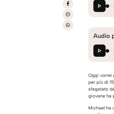
Audio 
Oggi vorrei 
per più di 1
sfegatato de
giovane ha p
Michael ha u