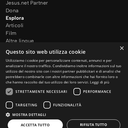
Jesus.net Partner
Dona
Esplora
Articoli
Film
Altre lingue
×
I nostri progetti
Questo sito web utilizza cookie
Altri siti web
Utilizziamo i cookie per personalizzare contenuti, annunci e per
Ho bisogno di preghiera
analizzare il nostro traffico. Condividiamo inoltre informazioni sul tuo
Ho una domanda
utilizzo del nostro sito con i nostri partner pubblicitari e di analisi che
potrebbero combinarle con altre informazioni che hai fornito loro o
Seguici
che hanno raccolto dal tuo utilizzo dei loro servizi.
Leggi di più
STRETTAMENTE NECESSARI
PERFORMANCE
TARGETING
FUNZIONALITÀ
MOSTRA DETTAGLI
© Copyright 2026 it.Jesus.net
Privacy Policy
Cookie Policy
RIFIUTA TUTTO
ACCETTA TUTTO
un sito
WebNL