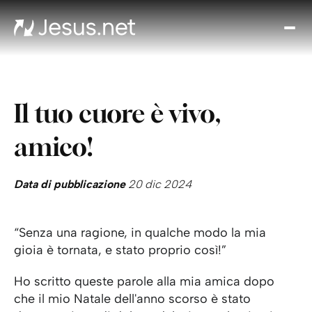
Chi
è
Ges
Th
Il tuo cuore è vivo,
Cho
Devo
amico!
Quo
Pros
pa
Data di pubblicazione
20 dic 2024
Cont
“Senza una ragione, in qualche modo la mia
gioia è tornata, e stato proprio così!”
Ho scritto queste parole alla mia amica dopo
che il mio Natale dell'anno scorso è stato