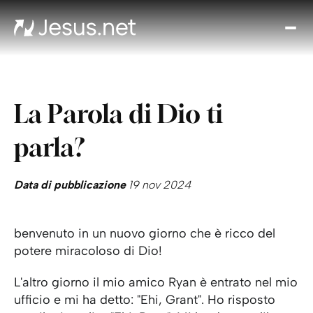
Chi
è
Ges
Th
La Parola di Dio ti
Cho
Devo
parla?
Quo
Pros
pa
Data di pubblicazione
19 nov 2024
Cont
benvenuto in un nuovo giorno che è ricco del
potere miracoloso di Dio!
L'altro giorno il mio amico Ryan è entrato nel mio
ufficio e mi ha detto: "Ehi, Grant". Ho risposto