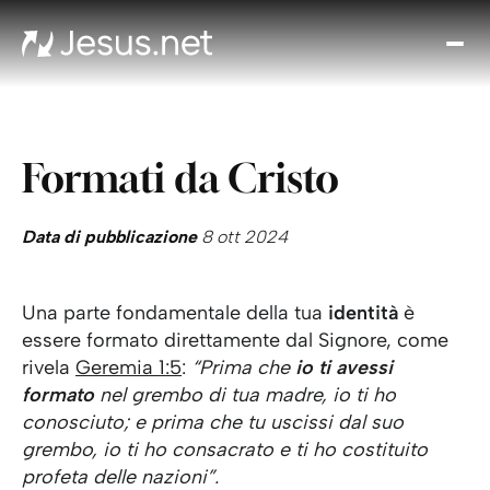
Chi
è
Ges
Th
Formati da Cristo
Cho
Devo
Quo
Data di pubblicazione
8 ott 2024
Pros
pa
Una parte fondamentale della tua
identità
è
Cont
essere formato direttamente dal Signore, come
rivela
Geremia 1:5
:
“Prima che
io ti avessi
formato
nel grembo di tua madre, io ti ho
conosciuto; e prima che tu uscissi dal suo
grembo, io ti ho consacrato e ti ho costituito
profeta delle nazioni”.