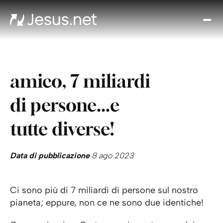
Chi
è
Ges
Th
amico, 7 miliardi
Cho
Devo
di persone...e
Quo
Pros
tutte diverse!
pa
Cont
Data di pubblicazione
8 ago 2023
Ci sono più di 7 miliardi di persone sul nostro
pianeta; eppure, non ce ne sono due identiche!