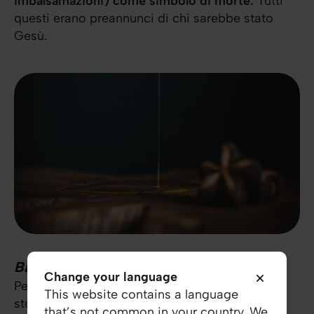
imbalsamazioni) come simbolo di morte.
Tutti
questi erano preannunci di chi sarebbe stato
Gesù.
Battesimo di Gesù
Change your language
Per i cattolici romani e i protestanti, questa
This website contains a language
storia è la storia principale per l'Epifania. Ma
that’s not common in your country. We